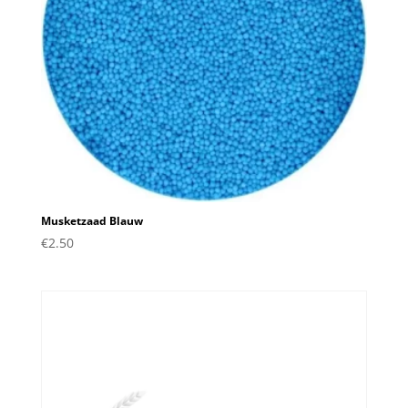
Musketzaad Blauw
€
2.50