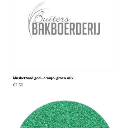
Musketzaad geel- oranje- groen mix
€
2.50