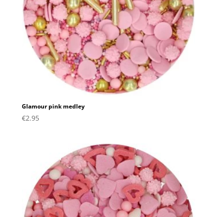
Glamour pink medley
€
2.95