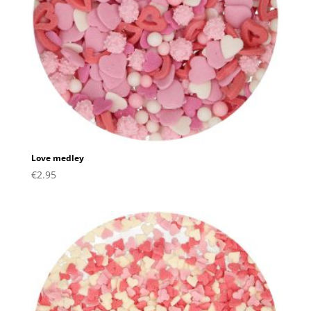
Love medley
€
2.95