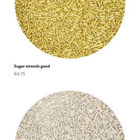
Sugar strands goud
€
4.75