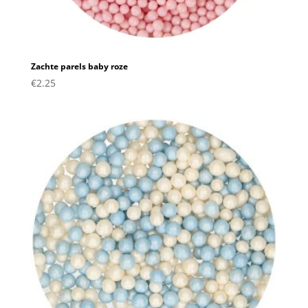
Zachte parels baby roze
€
2.25