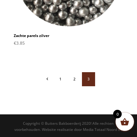
Zachte parels zilver
€
3.85
1
2
3
0
Copyright © Buiters Bakboerderij 2020! Alle rechten
voorbehouden. Website realisatie door Media Totaal Noord BV