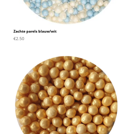
Zachte parels blauw/wit
€
2.50