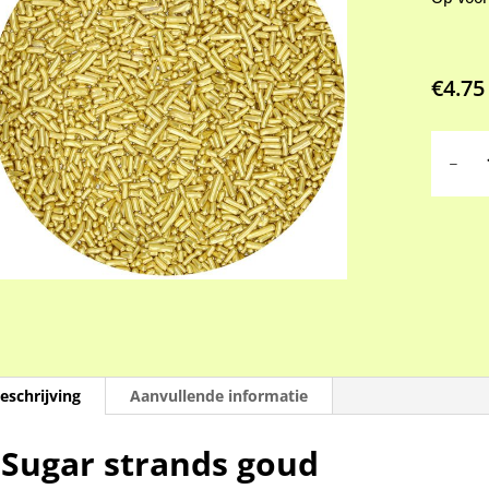
€
4.75
Sugar
strands
goud
aantal
eschrijving
Aanvullende informatie
Sugar strands goud