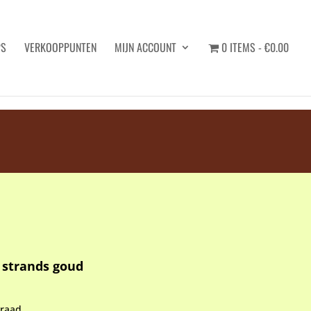
PS
VERKOOPPUNTEN
MIJN ACCOUNT
0 ITEMS
€0.00
Zoeken
 strands goud
rraad