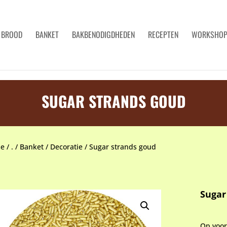
BROOD
BANKET
BAKBENODIGDHEDEN
RECEPTEN
WORKSHO
SUGAR STRANDS GOUD
e
/
.
/
Banket
/
Decoratie
/
Sugar strands goud
Sugar
Op voo