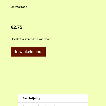
Op voorraad
€
2.75
Slechts 1 resterend op voorraad
Zachte
In winkelmand
parels
oranje
-
wit
aantal
Beschrijving