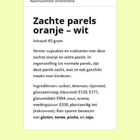
Aanvullende informatie
Zachte parels
oranje – wit
Inhoud: 65 gram
Versier cupcakes en traktaties met deze
zachte oranje en witte parels. In
tegenstelling tot normale parels, zijn
deze parels zacht, wat ze ook geschikt
maakt voor kinderen.
Ingrediënten: suiker, dextrose, rijstmeel,
glucosestroop, kleurstof: E120, E171,
glansmiddel: E904, zout, aroma,
voedingszuur: E330, plantaardig vet
(kokosnoot). Kan sporen bevatten
van
gluten
,
tarwe
,
pinda
, en
soja
.