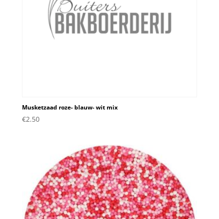
Musketzaad roze- blauw- wit mix
€
2.50