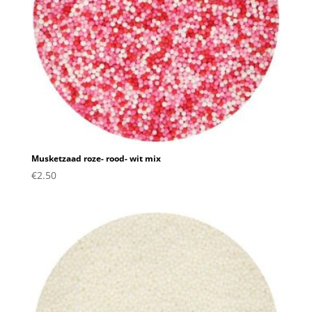
Musketzaad roze- rood- wit mix
€
2.50