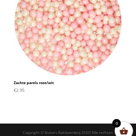
Zachte parels roze/wit
€
2.95
0
Copyright © Buiters Bakboerderij 2020! Alle rechten