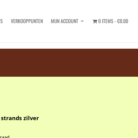
PS
VERKOOPPUNTEN
MIJN ACCOUNT
0 ITEMS
€0.00
Zoeken
 strands zilver
rraad