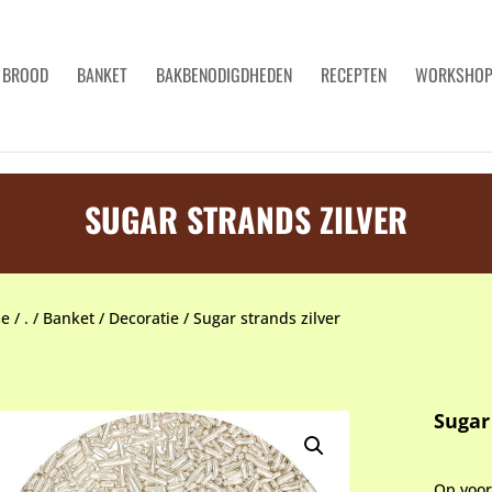
BROOD
BANKET
BAKBENODIGDHEDEN
RECEPTEN
WORKSHO
SUGAR STRANDS ZILVER
e
/
.
/
Banket
/
Decoratie
/
Sugar strands zilver
Sugar
Op voo