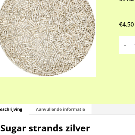
€
4.50
Sugar
strands
zilver
aantal
eschrijving
Aanvullende informatie
Sugar strands zilver