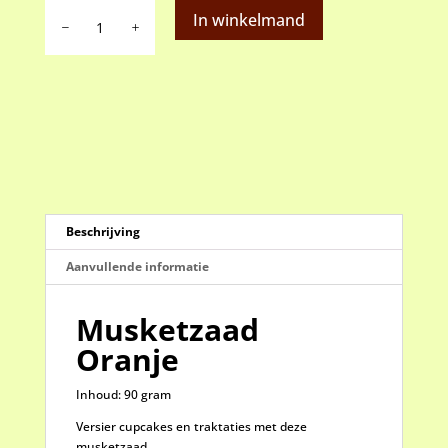
Musketzaad
In winkelmand
Oranje
aantal
Beschrijving
Aanvullende informatie
Musketzaad
Oranje
Inhoud: 90 gram
Versier cupcakes en traktaties met deze
musketzaad.