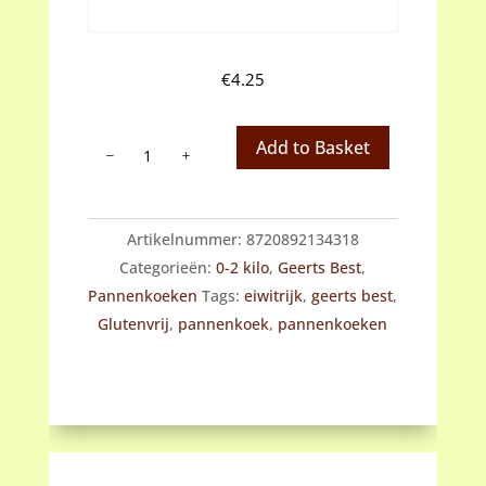
€
4.25
Geerst
Add to Basket
Best
Glutenvrij
en
Artikelnummer:
8720892134318
eiwitrijk
Categorieën:
0-2 kilo
,
Geerts Best
,
Pannenkoekenmix
Pannenkoeken
Tags:
eiwitrijk
,
geerts best
,
aantal
Glutenvrij
,
pannenkoek
,
pannenkoeken