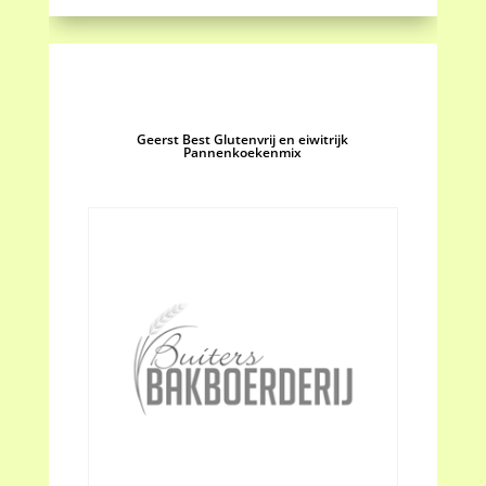
Geerst Best Glutenvrij en eiwitrijk
Pannenkoekenmix