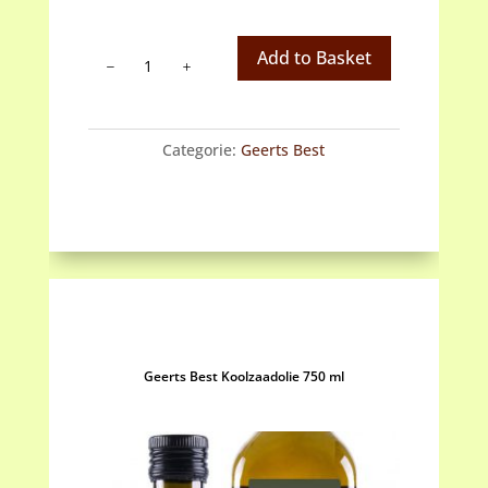
Geerts
Add to Basket
Best
Koolzaadolie
250
Categorie:
Geerts Best
ml
aantal
Geerts Best Koolzaadolie 750 ml