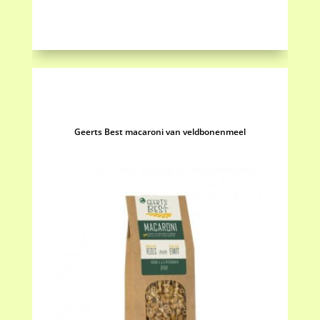
aantal
Geerts Best macaroni van veldbonenmeel