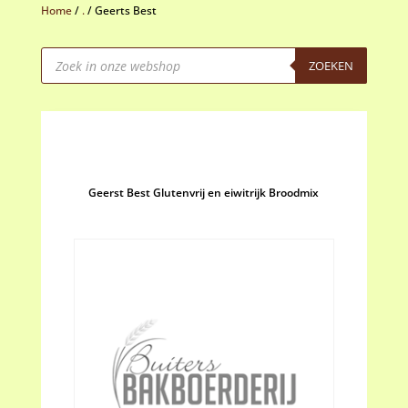
Home
/
.
/
Geerts Best
Producten
zoeken
ZOEKEN
Geerst Best Glutenvrij en eiwitrijk Broodmix