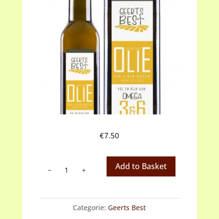
€
7.50
Geerts
Add to Basket
Best
Koolzaadolie
750
Categorie:
Geerts Best
ml