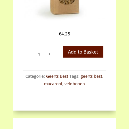
€
4.25
Geerts
Add to Basket
Best
macaroni
van
Categorie:
Geerts Best
Tags:
geerts best
,
veldbonenmeel
macaroni
,
veldbonen
aantal