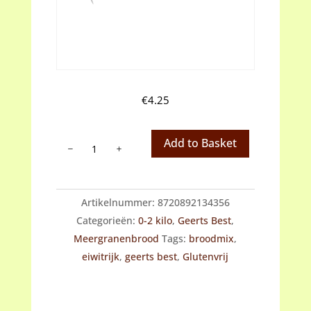
€
4.25
Geerst
Add to Basket
Best
Glutenvrij
en
Artikelnummer:
8720892134356
eiwitrijk
Categorieën:
0-2 kilo
,
Geerts Best
,
Broodmix
Meergranenbrood
Tags:
broodmix
,
aantal
eiwitrijk
,
geerts best
,
Glutenvrij