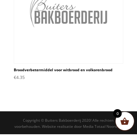
Broodverbetermiddel voor witbrood en volkorenbrood
€
4.35
0
Copyright © Buiters Bakboerderij 2020! Alle rechten
voorbehouden. Website realisatie door Media Totaal Noord BV