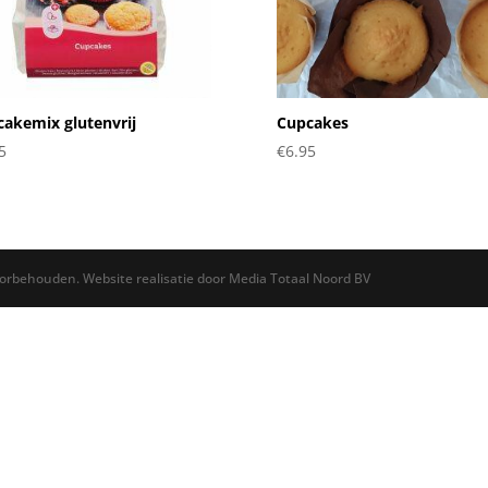
akemix glutenvrij
Cupcakes
5
€
6.95
oorbehouden. Website realisatie door Media Totaal Noord BV