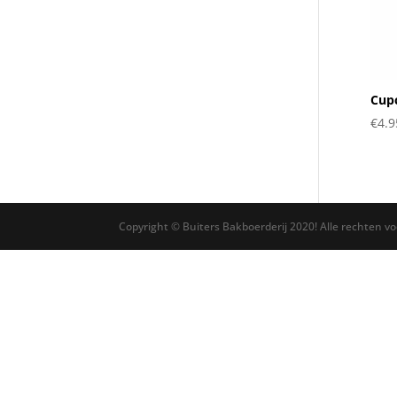
Cupc
€
4.9
Copyright © Buiters Bakboerderij 2020! Alle rechten v