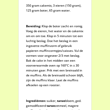
350 gram cakemix, 3 eieren (150 gram),
125 gram boter, 65 gram water.
Bereiding:
Klop de boter zacht en romig.
Voeg de eieren, het water en de cakemix
om en om toe. Klop in 5 minuten tot een
luchtig beslag. Doe het beslag in een
ingevette muffinvorm of gebruik
papieren muffincormpjes/caisses. Vul de
vormen voor ongeveer 2/3 met beslag.
Bak de cake in het midden van een
voorverwarmde oven op 160ºC in ± 30
minuten gaar. Prik met een breinaald in
de muffins. Als de breinaald schoon blijft,
zijn de muffins klaar. Laat de muffins
afkoelen op een rooster.
Ingrediënten:
suiker,
tarwe
bloem, ged.
gemodificeerd
tarwe
zetmeel, magere