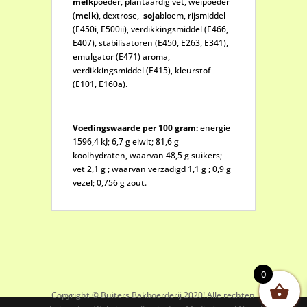
melk
poeder, plantaardig vet, weipoeder
(
melk)
, dextrose,
soja
bloem, rijsmiddel
(E450i, E500ii), verdikkingsmiddel (E466,
E407), stabilisatoren (E450, E263, E341),
emulgator (E471) aroma,
verdikkingsmiddel (E415), kleurstof
(E101, E160a).
Voedingswaarde per 100 gram:
energie
1596,4 kJ; 6,7 g eiwit; 81,6 g
koolhydraten, waarvan 48,5 g suikers;
vet 2,1 g ; waarvan verzadigd 1,1 g ; 0,9 g
vezel; 0,756 g zout.
0
Copyright © Buiters Bakboerderij 2020! Alle rechten