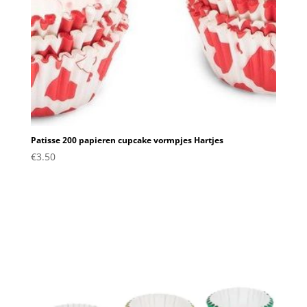
Patisse 200 papieren cupcake vormpjes Hartjes
€
3.50