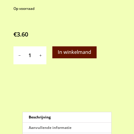
Op voorraad
€
3.60
baking
In winkelmand
cups
PME
Red
Polka
Dot
aantal
Beschrijving
Aanvullende informatie