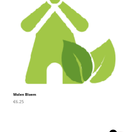
Molen Bloem
€
6.25