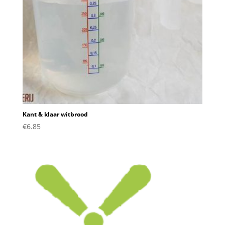
Kant & klaar witbrood
€
6.85