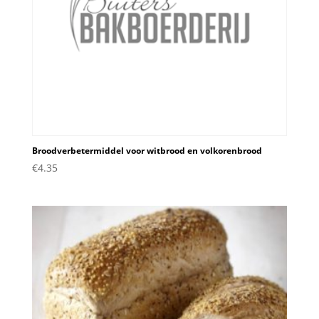
Broodverbetermiddel voor witbrood en volkorenbrood
€
4.35