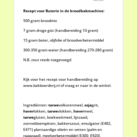
Recept voor
Buterie
in de brood
bak
machine:
500 gram broodmix
7 gram droge gist (handbereiding 10 gram)
15 gram boter, olijfolie of broodverbetermiddel
300-350 gram water (handbereiding 270-280 gram)
N.B. zout reeds toegevoegd
Kijk voor het recept voor handbereiding op
www.bakboerderij.nl of vraag er naar in de winkel.
Ingrediënten:
tarwe
volkorenmeel,
soja
grit,
haver
lokken,
tarwe
vlokken,
haver
meel,
tarwe
gluten, boekweitmeel, lijnzaad,
zonnebloempitten, bakkerszout, emulgator (E482,
E471) plantaardige olieën en vetten (palm en
raapzaad), meelverbetermiddel (E300, E920),