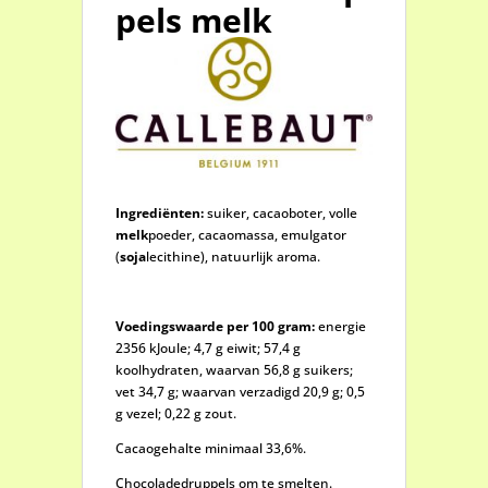
pels melk
Ingrediënten:
suiker, cacaoboter, volle
melk
poeder, cacaomassa, emulgator
(
soja
lecithine), natuurlijk aroma.
Voedingswaarde per 100 gram:
energie
2356 kJoule; 4,7 g eiwit; 57,4 g
koolhydraten, waarvan 56,8 g suikers;
vet 34,7 g; waarvan verzadigd 20,9 g; 0,5
g vezel; 0,22 g zout.
Cacaogehalte minimaal 33,6%.
Chocoladedruppels om te smelten.