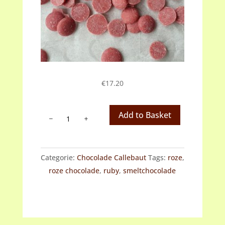
€
17.20
Chocoladedruppels
Add to Basket
ruby
aantal
Categorie:
Chocolade Callebaut
Tags:
roze
,
roze chocolade
,
ruby
,
smeltchocolade