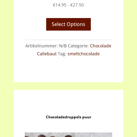
Prijsklasse:
€
14.95
-
€
27.50
€14.95
tot
Select Options
€27.50
Artikelnummer:
N/B
Categorie:
Chocolade
Callebaut
Tag:
smeltchocolade
Chocoladedruppels puur