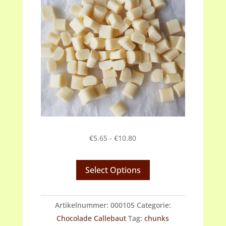
Prijsklasse:
€
5.65
-
€
10.80
€5.65
tot
Select Options
€10.80
Artikelnummer:
000105
Categorie:
Chocolade Callebaut
Tag:
chunks