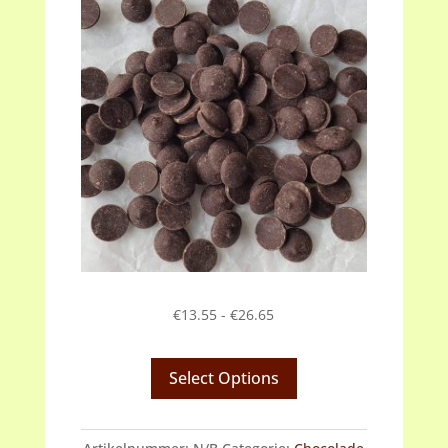
Prijsklasse:
€
13.55
-
€
26.65
€13.55
tot
Select Options
€26.65