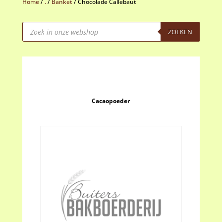
Home
/
.
/
Banket
/
Chocolade Callebaut
Producten
zoeken
ZOEKEN
Cacaopoeder