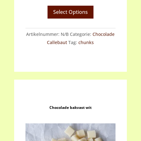
tot
Select Options
€12.60
Artikelnummer:
N/B
Categorie:
Chocolade
Callebaut
Tag:
chunks
Chocolade bakvast wit