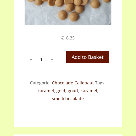
€
16.35
Chocoladedruppels
Add to Basket
gold
aantal
Categorie:
Chocolade Callebaut
Tags:
caramel
,
gold
,
goud
,
karamel
,
smeltchocolade