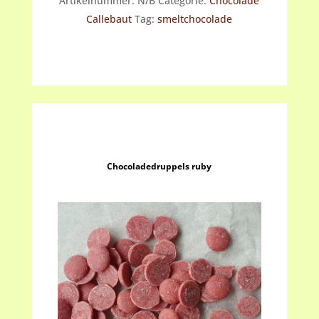
Artikelnummer:
N/B
Categorie:
Chocolade
Callebaut
Tag:
smeltchocolade
Chocoladedruppels ruby