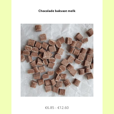
Chocolade bakvast melk
Prijsklasse:
€
6.85
-
€
12.60
€6.85