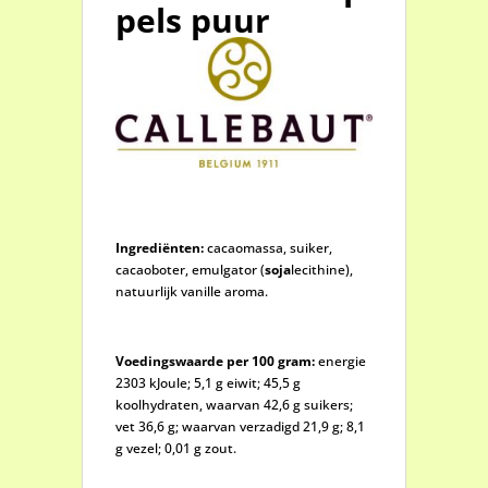
pels puur
Ingrediënten:
cacaomassa, suiker,
cacaoboter, emulgator (
soja
lecithine),
natuurlijk vanille aroma.
Voedingswaarde per 100 gram:
energie
2303 kJoule; 5,1 g eiwit; 45,5 g
koolhydraten, waarvan 42,6 g suikers;
vet 36,6 g; waarvan verzadigd 21,9 g; 8,1
g vezel; 0,01 g zout.