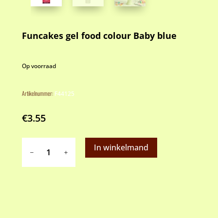
Funcakes gel food colour Baby blue
Op voorraad
Artikelnummer:
F44125
€
3.55
Funcakes
In winkelmand
gel
food
colour
Baby
blue
aantal