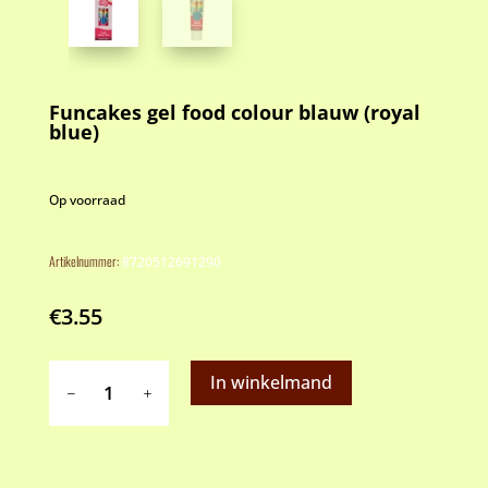
Funcakes gel food colour blauw (royal
blue)
Op voorraad
Artikelnummer:
8720512691290
€
3.55
Funcakes
In winkelmand
gel
food
colour
blauw
(royal