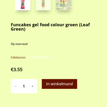
Funcakes gel food colour groen (Leaf
Green)
Op voorraad
Artikelnummer:
8718531939998-1
€
3.55
Funcakes
In winkelmand
gel
food
colour
groen
(Leaf