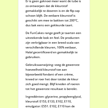
Er is geen geknoei meer want de tube is
zo ontworpen dat de kleurstof
gemakkelijk te doseren is en de flip cap
schoon blijft. De eetbare kleurstof is
geschikt om mee te bakken tot 200°C,
dus bak eens een gekleurde taart.
De FunCakes range geeft je taarten een
uitstekende look en feel. De producten
zijn verkrijgbaar in een breed scala van
verschillende kleuren, 100% eetbaar,
Halal gecertificeerd en gemakkelijk te
gebruiken.
Gebruiksaanwijzing: voeg de gewenste
hoeveelheid kleurstof toe aan
bijvoorbeeld fondant of een crème,
kneed or roer het door totdat de kleur
zich goed mengt. Blijf kneden of roeren
tot het gewenste resultaat is bereikt.
Ingrediënten: glycerine, propyleenglycol,
kleurstof: E153, E133, E102, E110,
emulgator: E551. E102, E110 kan de