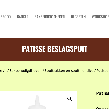
BROOD
BANKET
BAKBENODIGDHEDEN
RECEPTEN
WORKSHO
PATISSE BESLAGSPUIT
e
/
.
/
Bakbenodigdheden
/
Spuitzakken en spuitmondjes
/
Patisse
Patis
Op voo