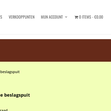
PS
VERKOOPPUNTEN
MIJN ACCOUNT
0 ITEMS
€0.00
Zoeken
 beslagspuit
se beslagspuit
rraad