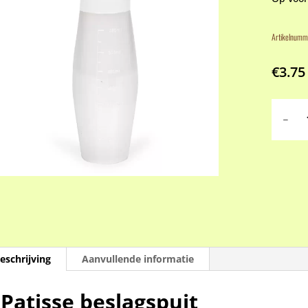
Artikelnumm
€
3.75
Patisse
beslags
aantal
eschrijving
Aanvullende informatie
Patisse beslagspuit