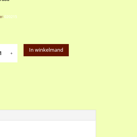
er:
020215
In winkelmand
puit