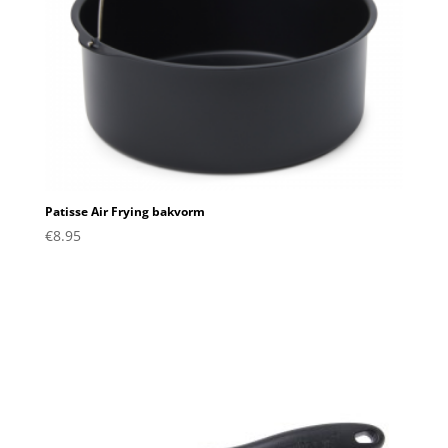
Patisse Air Frying bakvorm
€
8.95