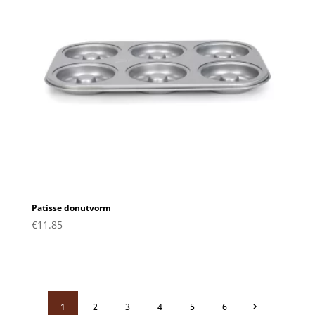
Patisse donutvorm
€
11.85
1
2
3
4
5
6