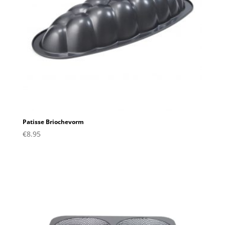
Patisse Briochevorm
€
8.95