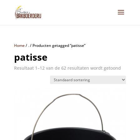
Home
/
.
/
Producten getagged “patisse”
patisse
Resultaat 1–12 van de 62 resultaten wordt getoond