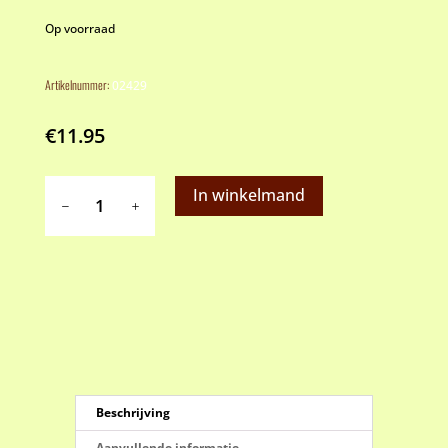
Op voorraad
Artikelnummer:
02429
€
11.95
Patisse
In winkelmand
decoreerset
9
dlg.
aantal
Beschrijving
Aanvullende informatie