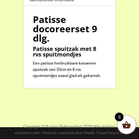
Patisse
docoreerset 9
dlg.
Patisse spuitzak met 8
rvs spuitmondjes
Een patisse herbruikbare katoenen
spuitzak van 33cm en 8 rvs
spuitmondjes zowel glad als gekartelt.
0
Copyright © Buiters Bakboerderij 2020! Alle rechten
voorbehouden. Website realisatie door Media Totaal Noord BV