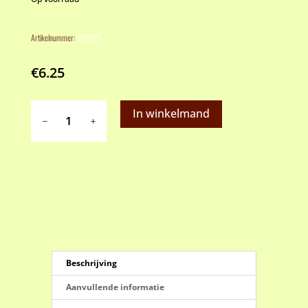
Artikelnummer:
10575
€
6.25
Patisse
In winkelmand
deegschraper
RVS
aantal
Beschrijving
Aanvullende informatie