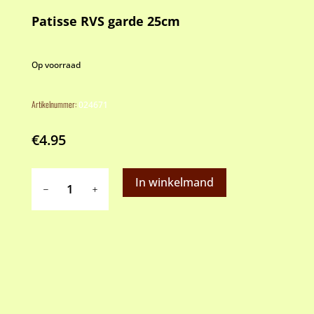
Patisse RVS garde 25cm
Op voorraad
Artikelnummer:
024671
€
4.95
Patisse
In winkelmand
RVS
garde
25cm
aantal