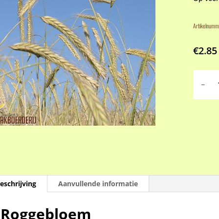
Artikelnumm
€
2.85
Roggeb
aantal
eschrijving
Aanvullende informatie
Roggebloem