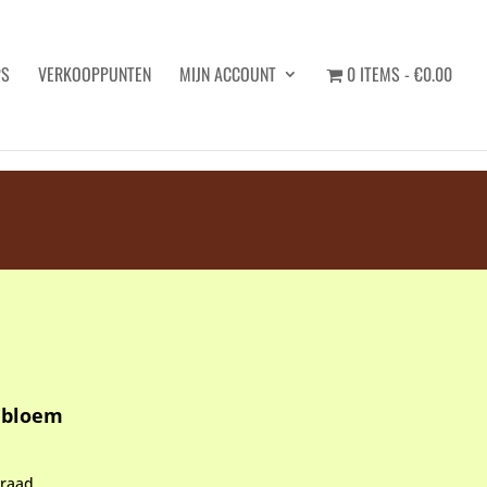
PS
VERKOOPPUNTEN
MIJN ACCOUNT
0 ITEMS
€0.00
Zoeken
ebloem
rraad