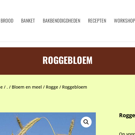
BROOD
BANKET
BAKBENODIGDHEDEN
RECEPTEN
WORKSHO
ROGGEBLOEM
e
/
.
/
Bloem en meel
/
Rogge
/
Roggebloem
Rogg
Op voo