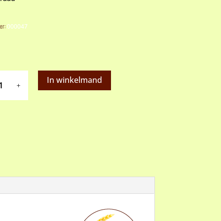
er:
000047
loem
In winkelmand