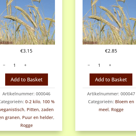
€
3.15
€
2.85
Rogge
Roggebloem
gebroken
aantal
antal
Add to Basket
Add to Basket
Artikelnummer:
000046
Artikelnummer:
000047
Categorieën:
0-2 kilo
,
100 %
Categorieën:
Bloem en
veganistisch
,
Pitten, zaden
meel
,
Rogge
en granen
,
Puur en helder
,
Rogge