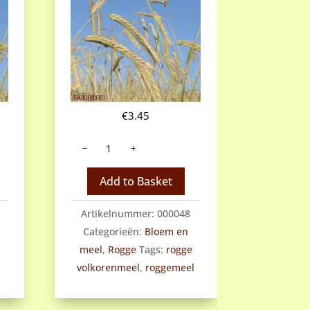
€
3.45
Roggevolkorenmeel
aantal
Add to Basket
Artikelnummer:
000048
Categorieën:
Bloem en
meel
,
Rogge
Tags:
rogge
volkorenmeel
,
roggemeel