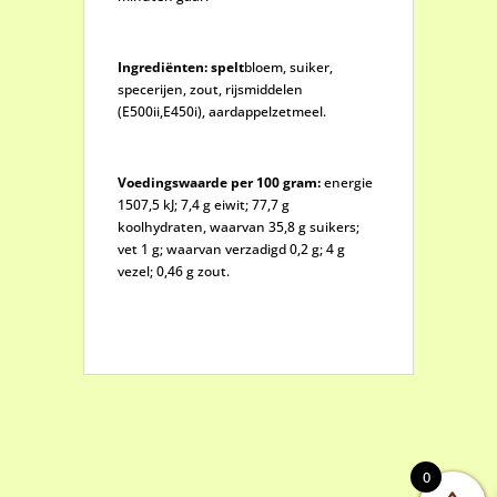
Ingrediënten:
spelt
bloem, suiker,
specerijen, zout, rijsmiddelen
(E500ii,E450i), aardappelzetmeel.
Voedingswaarde per 100 gram:
energie
1507,5 kJ; 7,4 g eiwit; 77,7 g
koolhydraten, waarvan 35,8 g suikers;
vet 1 g; waarvan verzadigd 0,2 g; 4 g
vezel; 0,46 g zout.
0