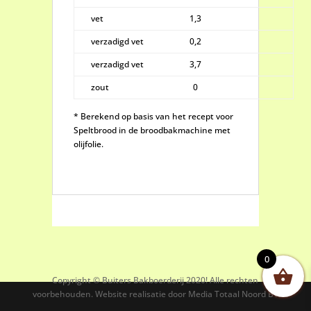
vet
1,3
verzadigd vet
0,2
verzadigd vet
3,7
zout
0
* Berekend op basis van het recept voor
Speltbrood in de broodbakmachine met
olijfolie.
0
Copyright © Buiters Bakboerderij 2020! Alle rechten
voorbehouden. Website realisatie door Media Totaal Noord BV