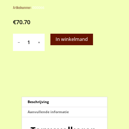
Artikelnummer:
000066
€
70.70
Tarwevolkorenmeel
In winkelmand
natuurlijk
geteeld
(25
kilo,
afhalen)
aantal
Beschrijving
Aanvullende informatie