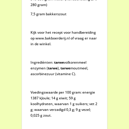
280 gram)
7,5 gram bakkerszout
Kijk voor het recept voor handbereiding
op www.bakboerderij.nl of vraag er naar
in de winkel.
Ingrediënten:
tarwe
volkorenmeel
enzymen (
tarwe
),
tarwe
moutmeel,
ascorbinezuur (vitamine C).
Voedingswaarde per 100 gram: energie
1387 kJoule; 14 g eiwit; 59 g
koolhydraten, waarvan 1 g suikers; vet 2
g; waarvan verzadigd 0,3 g; 9 g vezel;
0,025 g zout.