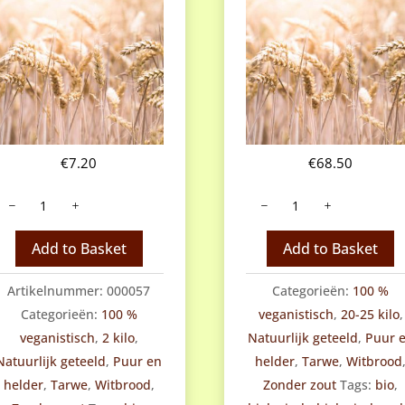
€
7.20
€
68.50
Tarwebloem
Tarwebloem
atuurlijk
natuurlijk
eteeld
geteeld
Add to Basket
Add to Basket
antal
(25
kilo,
Artikelnummer:
000057
Categorieën:
100 %
afhalen)
Categorieën:
100 %
veganistisch
,
20-25 kilo
,
aantal
veganistisch
,
2 kilo
,
Natuurlijk geteeld
,
Puur 
Natuurlijk geteeld
,
Puur en
helder
,
Tarwe
,
Witbrood
helder
,
Tarwe
,
Witbrood
,
Zonder zout
Tags:
bio
,