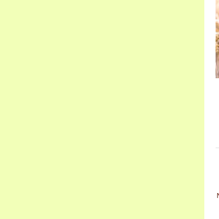
n
g
a