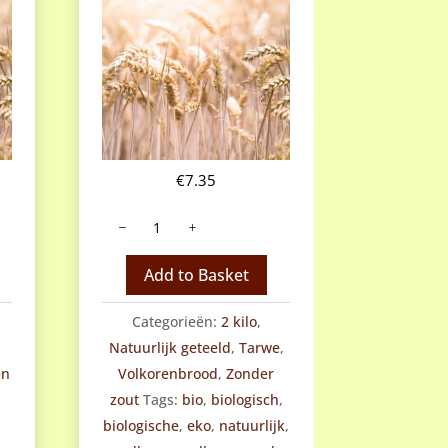
€
7.35
Tarwevolkorenmeel
natuurlijk
geteeld
Add to Basket
aantal
Categorieën:
2 kilo
,
Natuurlijk geteeld
,
Tarwe
,
en
Volkorenbrood
,
Zonder
,
zout
Tags:
bio
,
biologisch
,
biologische
,
eko
,
natuurlijk
,