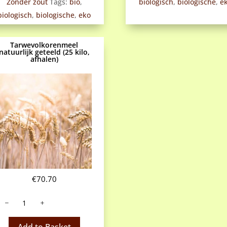
Zonder zout
Tags:
bio
,
biologisch
,
biologische
,
e
biologisch
,
biologische
,
eko
Tarwevolkorenmeel
natuurlijk geteeld (25 kilo,
afhalen)
€
70.70
Tarwevolkorenmeel
atuurlijk
eteeld
Add to Basket