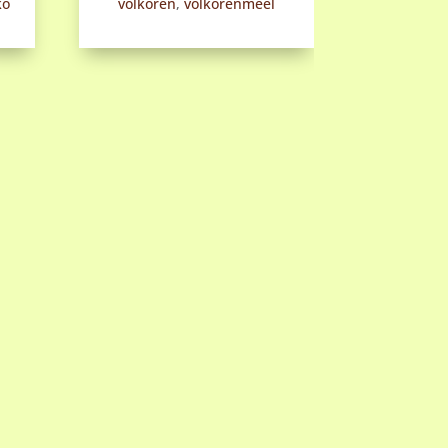
ko
volkoren
,
volkorenmeel