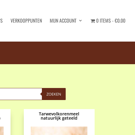
PS
VERKOOPPUNTEN
MIJN ACCOUNT
0 ITEMS
€0.00
ZOEKEN
Tarwevolkorenmeel
)
natuurlijk geteeld