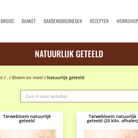
BROOD
BANKET
BAKBENODIGDHEDEN
RECEPTEN
WORKSHO
NATUURLIJK GETEELD
e
/
.
/
Bloem en meel
/
Natuurlijk geteeld
Producten
zoeken
Tarwebloem natuurlijk
Tarwebloem natuurlijk
geteeld
geteeld (25 kilo, afhalen