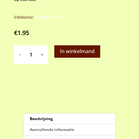
Artikelnummer:
8712187019677
€
1.95
Uitsteekvorm
In winkelmand
engel
aantal
Beschrijving
Aanvullende informatie