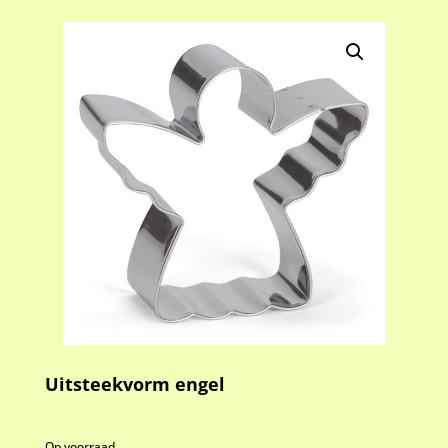
Uitsteekvorm engel
Op voorraad