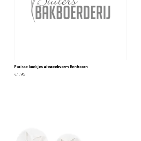
Patisse koekjes uitsteekvorm Eenhoorn
€
1.95