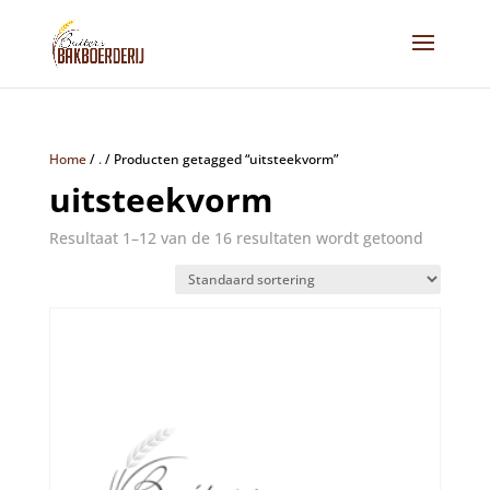
Home
/
.
/
Producten getagged “uitsteekvorm”
uitsteekvorm
Resultaat 1–12 van de 16 resultaten wordt getoond