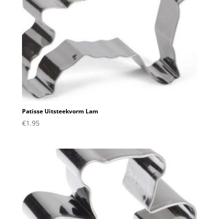
Patisse Uitsteekvorm Lam
€
1.95