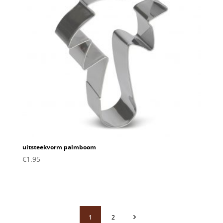
uitsteekvorm palmboom
€
1.95
1
2