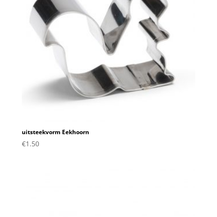
uitsteekvorm Eekhoorn
€
1.50