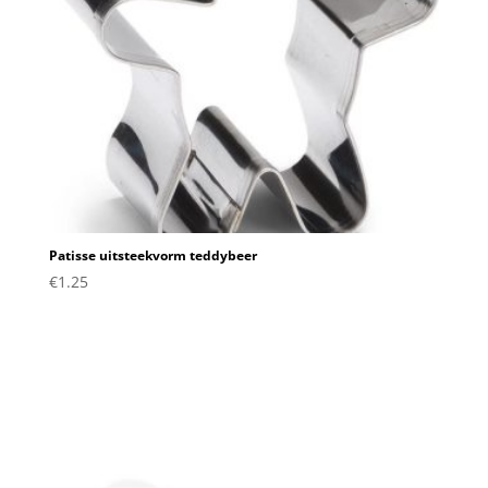
Patisse uitsteekvorm teddybeer
€
1.25