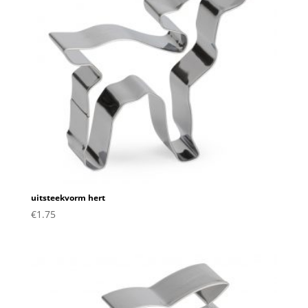
uitsteekvorm hert
€
1.75