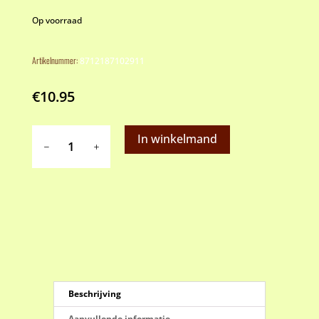
Op voorraad
Artikelnummer:
8712187102911
€
10.95
Patisse
In winkelmand
Prima
Line
cakedoos
aantal
Beschrijving
Aanvullende informatie