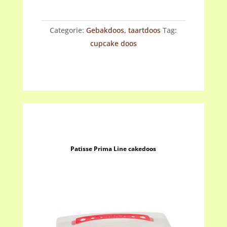
cupcakes
aantal
Categorie:
Gebakdoos, taartdoos
Tag:
cupcake doos
Patisse Prima Line cakedoos