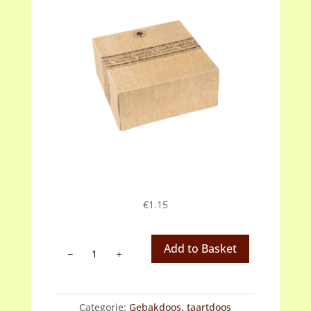
€
1.15
Taartdoos,
Add to Basket
gebakdoos
nature
26x26cm
Categorie:
Gebakdoos, taartdoos