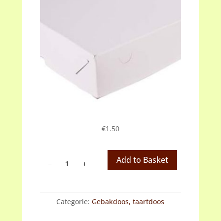
€
1.50
Taartdoos,
Add to Basket
gebakdoos
wit
36
Categorie:
Gebakdoos, taartdoos
cm
(afhalen)