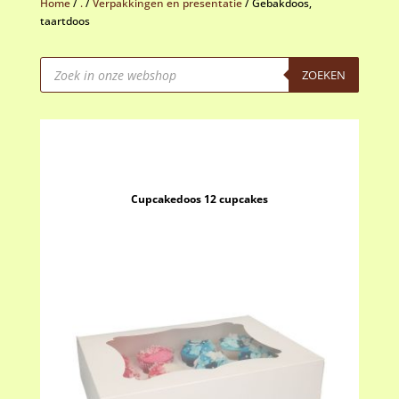
Home
/
.
/
Verpakkingen en presentatie
/
Gebakdoos,
taartdoos
Producten
zoeken
ZOEKEN
Cupcakedoos 12 cupcakes