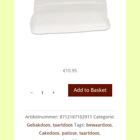
€
10.95
Patisse
Add to Basket
Prima
Line
cakedoos
Artikelnummer:
8712187102911
Categorie:
aantal
Gebakdoos, taartdoos
Tags:
bewaardoos
,
Cakedoos
,
patisse
,
taartdoos
,