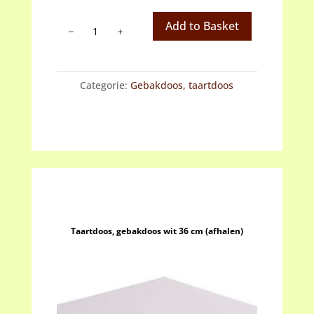
Taartdoos,
Add to Basket
gebakdoos
wit
26
Categorie:
Gebakdoos, taartdoos
cm
(afhalen)
aantal
Taartdoos, gebakdoos wit 36 cm (afhalen)