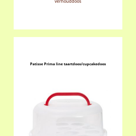
verhouddoos
Patisse Prima line taartdoos/cupcakedoos