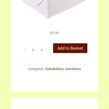
€
0.90
Taartdoos,
Add to Basket
gebakdoos
wit
24
Categorie:
Gebakdoos, taartdoos
cm
(afhalen)
aantal