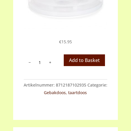
€
15.95
Patisse
Add to Basket
Prima
line
taartdoos/cupcakedoos
Artikelnummer:
8712187102935
Categorie:
aantal
Gebakdoos, taartdoos