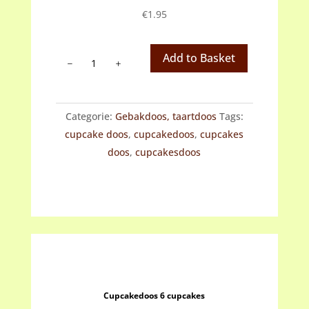
€
1.95
Cupcakedoos
Add to Basket
4
cupcakes
aantal
Categorie:
Gebakdoos, taartdoos
Tags:
cupcake doos
,
cupcakedoos
,
cupcakes
doos
,
cupcakesdoos
Cupcakedoos 6 cupcakes