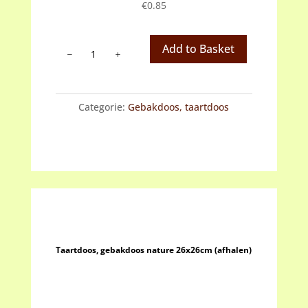
€
0.85
Taartdoos,
Add to Basket
gebakdoos
nature
19x19cm
Categorie:
Gebakdoos, taartdoos
(afhalen)
aantal
Taartdoos, gebakdoos nature 26x26cm (afhalen)