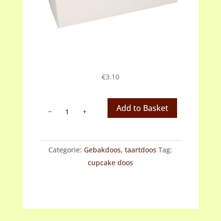
€
3.10
Cupcakedoos
Add to Basket
12
cupcakes
aantal
Categorie:
Gebakdoos, taartdoos
Tag:
cupcake doos