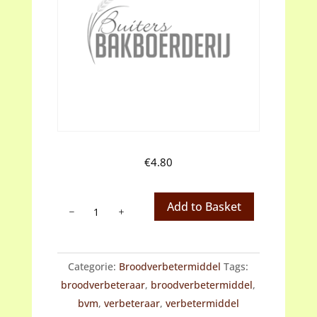
€
4.80
Broodverbetermiddel
Add to Basket
voor
zacht
brood
Categorie:
Broodverbetermiddel
Tags:
aantal
broodverbeteraar
,
broodverbetermiddel
,
bvm
,
verbeteraar
,
verbetermiddel