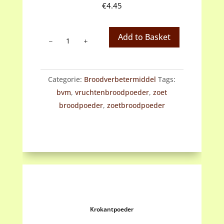
€
4.45
Krentenbroodpoeder
Add to Basket
aantal
Categorie:
Broodverbetermiddel
Tags:
bvm
,
vruchtenbroodpoeder
,
zoet
broodpoeder
,
zoetbroodpoeder
Krokantpoeder