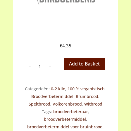
€
4.35
Broodverbetermiddel
Add to Basket
voor
witbrood
en
Categorieën:
0-2 kilo
,
100 % veganistisch
,
volkorenbrood
Broodverbetermiddel
,
Bruinbrood
,
aantal
Speltbrood
,
Volkorenbrood
,
Witbrood
Tags:
broodverbeteraar
,
broodverbetermiddel
,
broodverbetermiddel voor bruinbrood
,